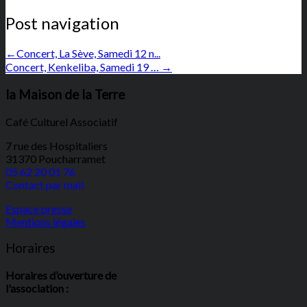
Post navigation
←
Concert, La Sève, Samedi 12 n...
Concert, Kenkeliba, Samedi 19 …
→
la Maison de la Terre
Café Culturel Associatif
7 rue des Hospitaliers
31370 Poucharramet
05 62 20 01 76
Contact par mail
Espace presse
Mentions légales
Horaires
Horaires d’ouverture de
l'association :