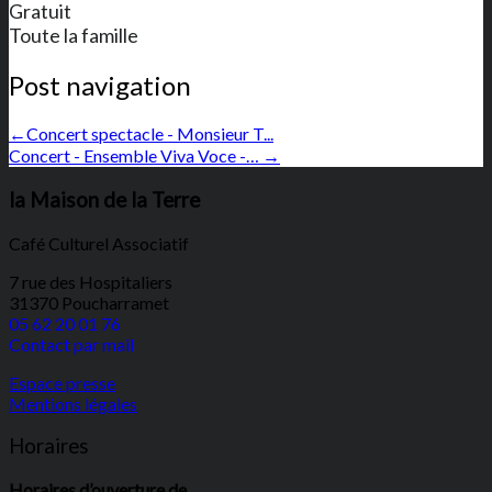
Gratuit
Toute la famille
Post navigation
←
Concert spectacle - Monsieur T...
Concert - Ensemble Viva Voce -…
→
la Maison de la Terre
Café Culturel Associatif
7 rue des Hospitaliers
31370 Poucharramet
05 62 20 01 76
Contact par mail
Espace presse
Mentions légales
Horaires
Horaires d’ouverture de