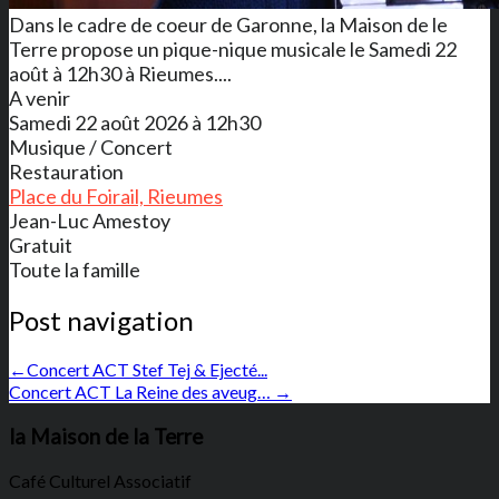
Dans le cadre de coeur de Garonne, la Maison de le
Terre propose un pique-nique musicale le Samedi 22
août à 12h30 à Rieumes....
A venir
Samedi 22 août 2026 à 12h30
Musique / Concert
Restauration
Place du Foirail, Rieumes
Jean-Luc Amestoy
Gratuit
Toute la famille
Post navigation
←
Concert ACT Stef Tej & Ejecté...
Concert ACT La Reine des aveug…
→
la Maison de la Terre
Café Culturel Associatif