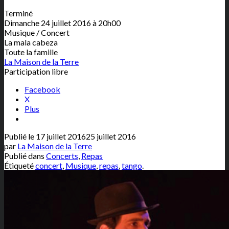
Terminé
Dimanche 24 juillet 2016 à 20h00
Musique / Concert
La mala cabeza
Toute la famille
La Maison de la Terre
Participation libre
Facebook
X
Plus
Publié le
17 juillet 2016
25 juillet 2016
par
La Maison de la Terre
Publié dans
Concerts
,
Repas
Étiqueté
concert
,
Musique
,
repas
,
tango
.