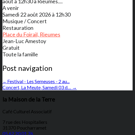
août à 12h30 à Rieumes....
A venir
Samedi 22 août 2026 à 12h30
Musique / Concert
Restauration
Place du Foirail, Rieumes
Jean-Luc Amestoy
Gratuit
Toute la famille
Post navigation
←
Festival - Les Semeuses - 2 au...
Concert, La Meute, Samedi 03 d…
→
la Maison de la Terre
Café Culturel Associatif
7 rue des Hospitaliers
31370 Poucharramet
05 62 20 01 76