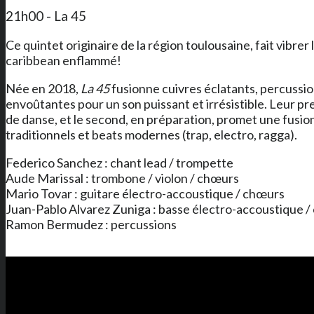
21h00 - La 45
Ce quintet originaire de la région toulousaine, fait vibrer
caribbean enflammé!
Née en 2018,
La 45
fusionne cuivres éclatants, percussio
envoûtantes pour un son puissant et irrésistible. Leur pr
de danse, et le second, en préparation, promet une fusio
traditionnels et beats modernes (trap, electro, ragga).
Federico Sanchez : chant lead / trompette
Aude Marissal : trombone / violon / chœurs
Mario Tovar : guitare électro-accoustique / chœurs
Juan-Pablo Alvarez Zuniga : basse électro-accoustique 
Ramon Bermudez : percussions