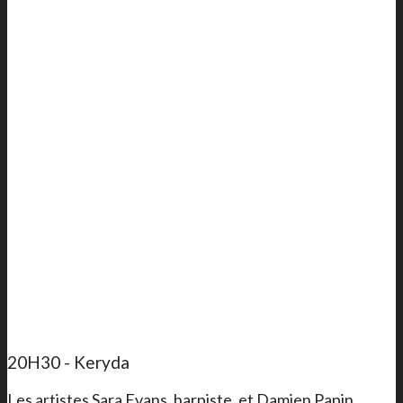
20H30 - Keryda
Les artistes Sara Evans, harpiste, et Damien Papin,