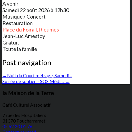
A venir
Samedi 22 août 2026 à 12h30
Musique / Concert
Restauration
Place du Foirail, Rieumes
Jean-Luc Amestoy
Gratuit
Toute la famille
Post navigation
←
Nuit du Court métrage, Samedi...
Soirée de soutien - SOS Médi…
→
la Maison de la Terre
Café Culturel Associatif
7 rue des Hospitaliers
31370 Poucharramet
05 62 20 01 76
Contact par mail