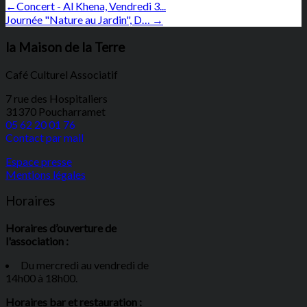
←
Concert - Al Khena, Vendredi 3...
Journée "Nature au Jardin", D…
→
la Maison de la Terre
Café Culturel Associatif
7 rue des Hospitaliers
31370 Poucharramet
05 62 20 01 76
Contact par mail
Espace presse
Mentions légales
Horaires
Horaires d’ouverture de
l'association :
Du mercredi au vendredi de
14h00 à 18h00.
Horaires bar et restauration :