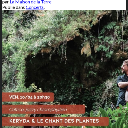
par
La Maison de la Terre
Publié dans
Concerts
.