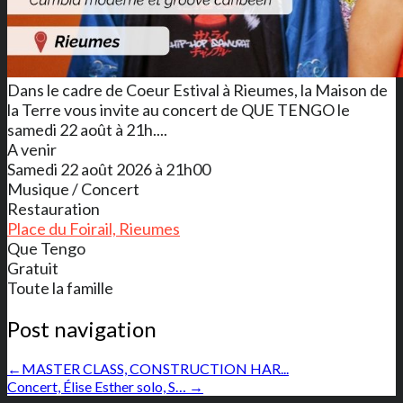
Dans le cadre de Coeur Estival à Rieumes, la Maison de
la Terre vous invite au concert de QUE TENGO le
samedi 22 août à 21h....
A venir
Samedi 22 août 2026 à 21h00
Musique / Concert
Restauration
Place du Foirail, Rieumes
Que Tengo
Gratuit
Toute la famille
Post navigation
←
MASTER CLASS, CONSTRUCTION HAR...
Concert, Élise Esther solo, S…
→