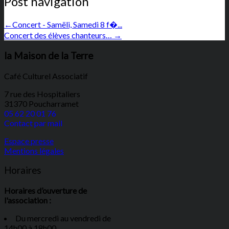
Post navigation
←
Concert - Samëli, Samedi 8 f�...
Concert des élèves chanteurs…
→
la Maison de la Terre
Café Culturel Associatif
7 rue des Hospitaliers
31370 Poucharramet
05 62 20 01 76
Contact par mail
Espace presse
Mentions légales
Horaires
Horaires d’ouverture de
l'association :
Du mercredi au vendredi de
14h00 à 18h00.