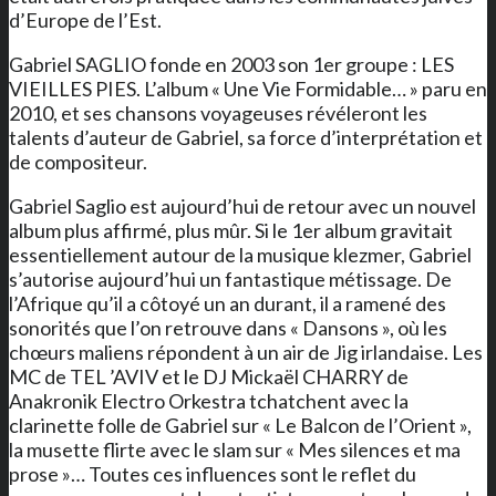
d’Europe de l’Est.
Gabriel SAGLIO fonde en 2003 son 1er groupe : LES
VIEILLES PIES. L’album « Une Vie Formidable… » paru en
2010, et ses chansons voyageuses révéleront les
talents d’auteur de Gabriel, sa force d’interprétation et
de compositeur.
Gabriel Saglio est aujourd’hui de retour avec un nouvel
album plus affirmé, plus mûr. Si le 1er album gravitait
essentiellement autour de la musique klezmer, Gabriel
s’autorise aujourd’hui un fantastique métissage. De
l’Afrique qu’il a côtoyé un an durant, il a ramené des
sonorités que l’on retrouve dans « Dansons », où les
chœurs maliens répondent à un air de Jig irlandaise. Les
MC de TEL ’AVIV et le DJ Mickaël CHARRY de
Anakronik Electro Orkestra tchatchent avec la
clarinette folle de Gabriel sur « Le Balcon de l’Orient »,
la musette flirte avec le slam sur « Mes silences et ma
prose »… Toutes ces influences sont le reflet du