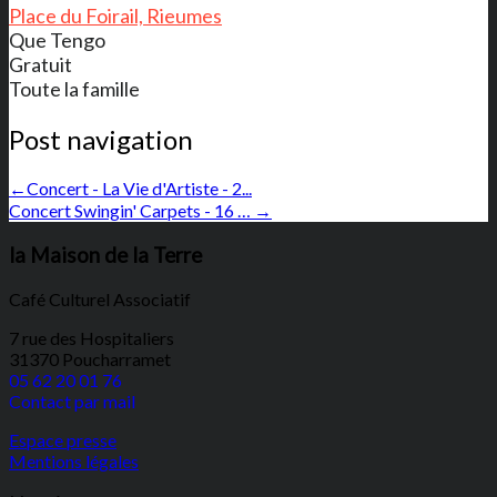
Place du Foirail, Rieumes
Que Tengo
Gratuit
Toute la famille
Post navigation
←
Concert - La Vie d'Artiste - 2...
Concert Swingin' Carpets - 16 …
→
la Maison de la Terre
Café Culturel Associatif
7 rue des Hospitaliers
31370 Poucharramet
05 62 20 01 76
Contact par mail
Espace presse
Mentions légales