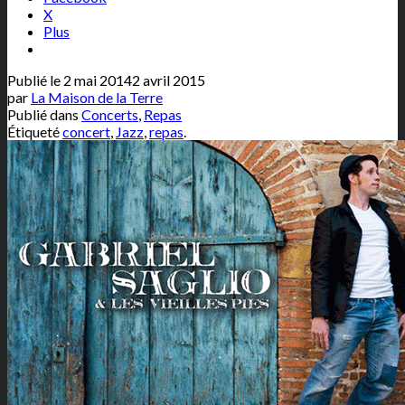
X
Plus
Publié le
2 mai 2014
2 avril 2015
par
La Maison de la Terre
Publié dans
Concerts
,
Repas
Étiqueté
concert
,
Jazz
,
repas
.