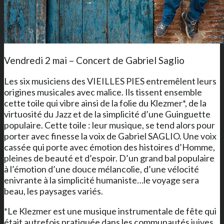
Vendredi 2 mai – Concert de Gabriel Saglio
Les six musiciens des VIEILLES PIES entremêlent leurs
origines musicales avec malice. Ils tissent ensemble
cette toile qui vibre ainsi de la folie du Klezmer*, de la
virtuosité du Jazz et de la simplicité d’une Guinguette
populaire. Cette toile : leur musique, se tend alors pour
porter avec finesse la voix de Gabriel SAGLIO. Une voix
cassée qui porte avec émotion des histoires d’Homme,
pleines de beauté et d’espoir. D’un grand bal populaire
à l’émotion d’une douce mélancolie, d’une vélocité
enivrante à la simplicité humaniste…le voyage sera
beau, les paysages variés.
*Le Klezmer est une musique instrumentale de fête qui
était autrefois pratiquée dans les communautés juives