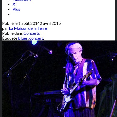
X
Plus
Publié le
1 août 2014
2 avril 2015
par
La Maison de la Terre
Publié dans
Concerts
Étiqueté
blues
,
concert
.