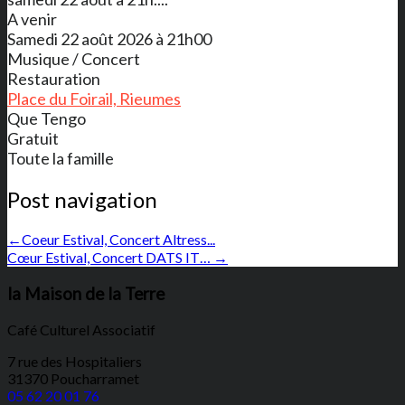
A venir
Samedi 22 août 2026 à 21h00
Musique / Concert
Restauration
Place du Foirail, Rieumes
Que Tengo
Gratuit
Toute la famille
Post navigation
←
Coeur Estival, Concert Altress...
Cœur Estival, Concert DATS IT…
→
la Maison de la Terre
Café Culturel Associatif
7 rue des Hospitaliers
31370 Poucharramet
05 62 20 01 76