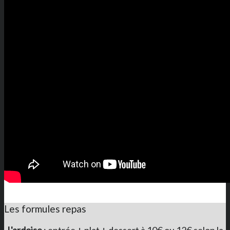
Les formules repas
L'ardoise
: entrée + plat + dessert à 10€ ou 12€ selon la