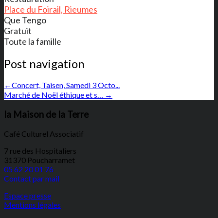
Place du Foirail, Rieumes
Que Tengo
Gratuit
Toute la famille
Post navigation
←
Concert, Taisen, Samedi 3 Octo...
Marché de Noël éthique et s…
→
la Maison de la Terre
Café Culturel Associatif
7 rue des Hospitaliers
31370 Poucharramet
05 62 20 01 76
Contact par mail
Espace presse
Mentions légales