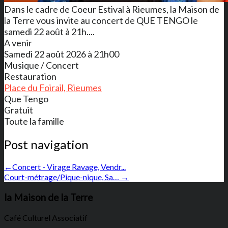
Dans le cadre de Coeur Estival à Rieumes, la Maison de
la Terre vous invite au concert de QUE TENGO le
samedi 22 août à 21h....
A venir
Samedi 22 août 2026 à 21h00
Musique / Concert
Restauration
Place du Foirail, Rieumes
Que Tengo
Gratuit
Toute la famille
Post navigation
←
Concert - Virage Ravage, Vendr...
Court-métrage/Pique-nique, Sa…
→
la Maison de la Terre
Café Culturel Associatif