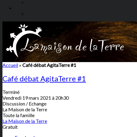
Accueil
»
Café débat AgitaTerre #1
Café débat AgitaTerre #1
Terminé
Vendredi 19 mars 2021 à 20h30
Discussion / Echange
La Maison de la Terre
Toute la famille
La Maison de la Terre
Gratuit