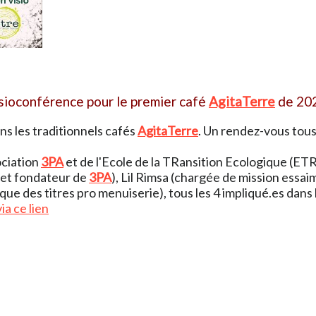
sioconférence pour le premier café
AgitaTerre
de 20
s les traditionnels cafés
AgitaTerre
. Un rendez-vous tous 
ociation
3PA
et de l'Ecole de la TRansition Ecologique (ETR
r et fondateur de
3PA
), Lil Rimsa (chargée de mission essa
ue des titres pro menuiserie), tous les 4 impliqué.es dans 
via ce lien