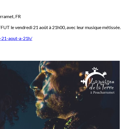
rramet
,
FR
FFUT le vendredi 21 août à 21h00, avec leur musique métissée.
i-21-aout-a-21h/