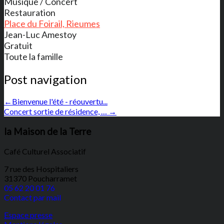
Musique / Concert
Restauration
Place du Foirail, Rieumes
Jean-Luc Amestoy
Gratuit
Toute la famille
Post navigation
←
Bienvenue l'été - réouvertu...
Concert sortie de résidence, …
→
la Maison de la Terre
Café Culturel Associatif
7 rue des Hospitaliers
31370 Poucharramet
05 62 20 01 76
Contact par mail
Espace presse