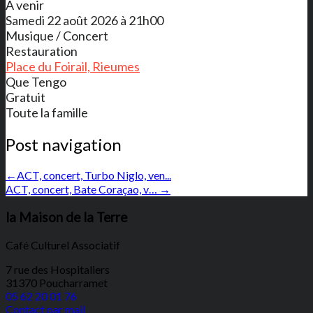
A venir
Samedi 22 août 2026 à 21h00
Musique / Concert
Restauration
Place du Foirail, Rieumes
Que Tengo
Gratuit
Toute la famille
Post navigation
←
ACT, concert, Turbo Niglo, ven...
ACT, concert, Bate Coraçao, v…
→
la Maison de la Terre
Café Culturel Associatif
7 rue des Hospitaliers
31370 Poucharramet
05 62 20 01 76
Contact par mail