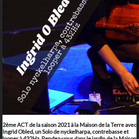
2ème ACT de la saison 2021 à
la Maison de la Terre
avec
Ingrid Obled, un
Solo de nyckelharpa, contrebasse et
looper à 432Hz
. Rendez-vous dans le jardin de
la Maison