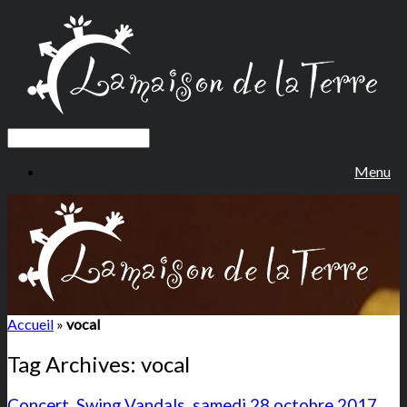
Menu
Accueil
»
vocal
Tag Archives:
vocal
Concert, Swing Vandals, samedi 28 octobre 2017