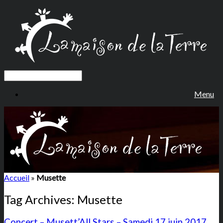
Menu
Accueil
»
Musette
Tag Archives:
Musette
Concert – Musett’All Stars – Samedi 17 juin 2017