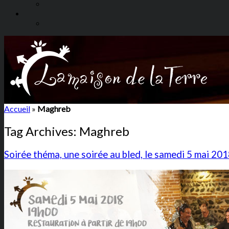
Accueil
»
Maghreb
Tag Archives:
Maghreb
Soirée théma, une soirée au bled, le samedi 5 mai 20