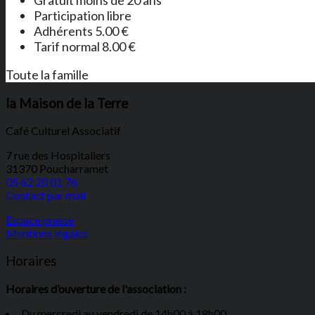
Participation libre
Adhérents 5.00 €
Tarif normal 8.00 €
Toute la famille
la Maison de la Terre
Café Culturel Associatif
7 rue des Hospitaliers
31370 Poucharramet
05 62 20 01 76
Contact par mail
Espace presse
Mentions légales
Horaires
Horaires d’ouverture de l'association :
Du mercredi au vendredi de 14h00 à 18h00.