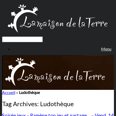
Menu
Accueil
»
Ludothèque
Tag Archives:
Ludothèque
Soirée jeux – Ramène ton jeu et partage… – Vend. 14