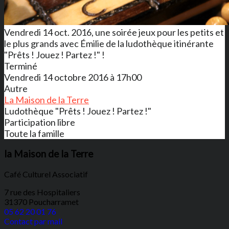
Vendredi 14 oct. 2016, une soirée jeux pour les petits et
le plus grands avec Émilie de la ludothèque itinérante
"Prêts ! Jouez ! Partez !" !
Terminé
Vendredi 14 octobre 2016 à 17h00
Autre
La Maison de la Terre
Ludothèque "Prêts ! Jouez ! Partez !"
Participation libre
Toute la famille
la Maison de la Terre
Café Culturel Associatif
7 rue des Hospitaliers
31370 Poucharramet
05 62 20 01 76
Contact par mail