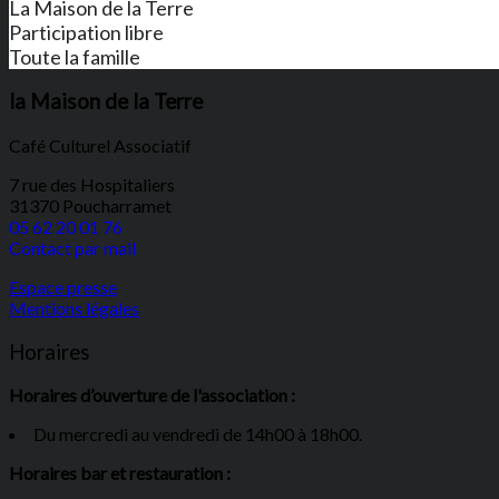
La Maison de la Terre
Participation libre
Toute la famille
la Maison de la Terre
Café Culturel Associatif
7 rue des Hospitaliers
31370 Poucharramet
05 62 20 01 76
Contact par mail
Espace presse
Mentions légales
Horaires
Horaires d’ouverture de l'association :
Du mercredi au vendredi de 14h00 à 18h00.
Horaires bar et restauration :