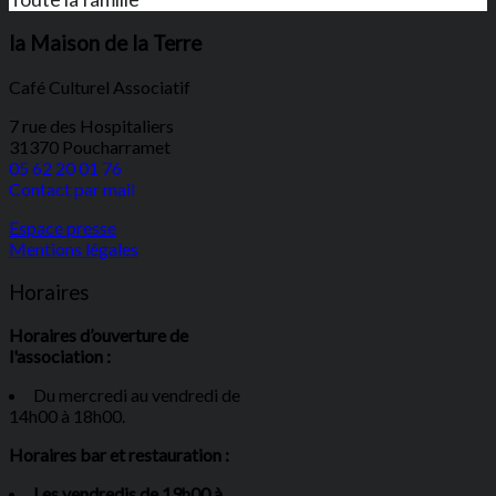
la Maison de la Terre
Café Culturel Associatif
7 rue des Hospitaliers
31370 Poucharramet
05 62 20 01 76
Contact par mail
Espace presse
Mentions légales
Horaires
Horaires d’ouverture de
l'association :
Du mercredi au vendredi de
14h00 à 18h00.
Horaires bar et restauration :
Les vendredis de 19h00 à