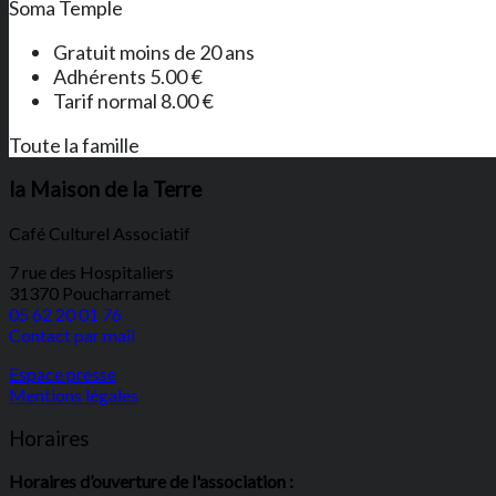
Soma Temple
Gratuit moins de 20 ans
Adhérents 5.00 €
Tarif normal 8.00 €
Toute la famille
la Maison de la Terre
Café Culturel Associatif
7 rue des Hospitaliers
31370 Poucharramet
05 62 20 01 76
Contact par mail
Espace presse
Mentions légales
Horaires
Horaires d’ouverture de l'association :