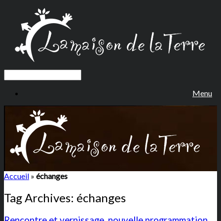
Menu
Accueil
»
échanges
Tag Archives:
échanges
Rencontre et vernissage, nouvelle programmation,