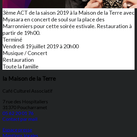
3ème ACT de la saison 2019 à la Maison de la Terre avec
Myasara en concert de soul sur la place des
Marronniers pour cette soirée estivale. Restauration à
partir de 19h00.
Terminé
Vendredi 19 juillet 2019 à 20h00
Musique / Concert
Restauration
Toute la famille
la Maison de la Terre
Café Culturel Associatif
7 rue des Hospitaliers
31370 Poucharramet
05 62 20 01 76
Contact par mail
Espace presse
Mentions légales