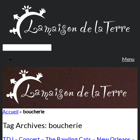
Menu
Accueil
»
boucherie
Tag Archives:
boucherie
TDJ – Concert – The Bawling Cats – New Orleans –