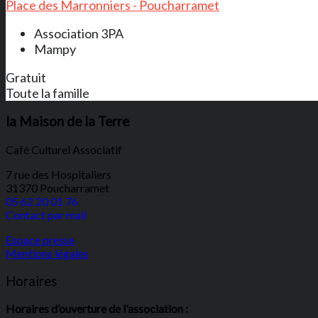
Place des Marronniers - Poucharramet
Association 3PA
Mampy
Gratuit
Toute la famille
la Maison de la Terre
Café Culturel Associatif
7 rue des Hospitaliers
31370 Poucharramet
05 62 20 01 76
Contact par mail
Espace presse
Mentions légales
Horaires
Horaires d’ouverture de l'association :