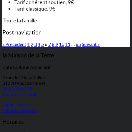
Tarif adhérent soutien, 9€
Tarif classique, 9€
Toute la famille
Post navigation
« Précédent
1
2
3
4
5
6
7
8
9
10
11
…
65
Suivant »
la Maison de la Terre
Café Culturel Associatif
7 rue des Hospitaliers
31370 Poucharramet
05 62 20 01 76
Contact par mail
Espace presse
Mentions légales
Horaires